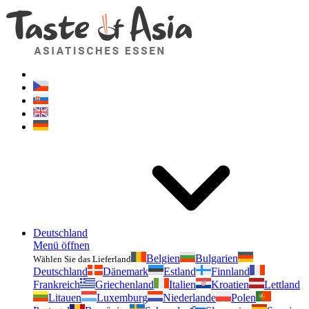
Geschmackvonasien.de
Zögern Sie nicht zu fragen. Ich bin für Sie da!
Deutschland
Menü öffnen
Belgien
Bulgarien
Wählen Sie das Lieferland
Deutschland
Dänemark
Estland
Finnland
Frankreich
Griechenland
Italien
Kroatien
Lettland
Litauen
Luxemburg
Niederlande
Polen