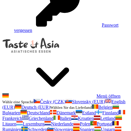
Passwort
vergessen
Menü öffnen
Česky (CZK)
Slovensky (EUR)
English
Wähle eine Sprache
(EUR)
Deutsch (EUR)
Belgien
Wählen Sie das Lieferland
Bulgarien
Deutschland
Dänemark
Estland
Finnland
Frankreich
Griechenland
Italien
Kroatien
Lettland
Litauen
Luxemburg
Niederlande
Polen
Portugal
Rumänien
Schweden
Slowenien
Spanien
Ungarn