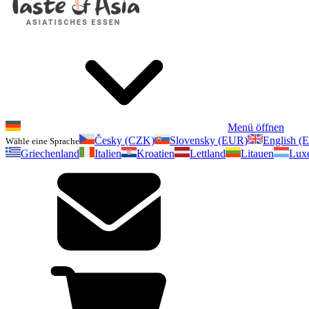
Menü öffnen
Česky (CZK)
Slovensky (EUR)
English (
Wähle eine Sprache
Griechenland
Italien
Kroatien
Lettland
Litauen
Lux