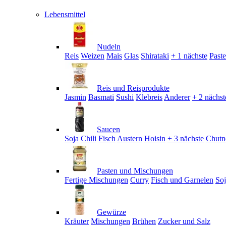
Lebensmittel
Nudeln
Reis
Weizen
Mais
Glas
Shirataki
+ 1 nächste
Past
Reis und Reisprodukte
Jasmin
Basmati
Sushi
Klebreis
Anderer
+ 2 nächst
Saucen
Soja
Chili
Fisch
Austern
Hoisin
+ 3 nächste
Chutn
Pasten und Mischungen
Fertige Mischungen
Curry
Fisch und Garnelen
So
Gewürze
Kräuter
Mischungen
Brühen
Zucker und Salz