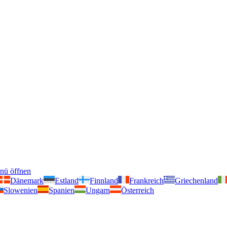
nü öffnen
Dänemark
Estland
Finnland
Frankreich
Griechenland
Slowenien
Spanien
Ungarn
Österreich