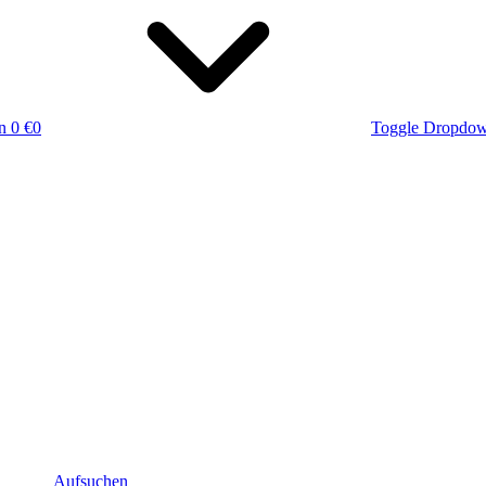
n
0 €
0
Toggle Dropdo
Aufsuchen