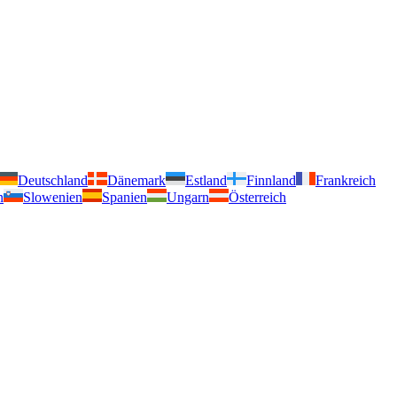
Deutschland
Dänemark
Estland
Finnland
Frankreich
n
Slowenien
Spanien
Ungarn
Österreich