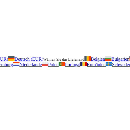
EUR)
Deutsch (EUR)
Belgien
Bulgarien
Wählen Sie das Lieferland
emburg
Niederlande
Polen
Portugal
Rumänien
Schwede