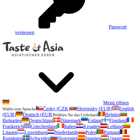
Passwort
vergessen
Menü öffnen
Česky (CZK)
Slovensky (EUR)
English
Wähle eine Sprache
(EUR)
Deutsch (EUR)
Belgien
Wählen Sie das Lieferland
Bulgarien
Deutschland
Dänemark
Estland
Finnland
Frankreich
Griechenland
Italien
Kroatien
Lettland
Litauen
Luxemburg
Niederlande
Polen
Portugal
Rumänien
Schweden
Slowenien
Spanien
Ungarn