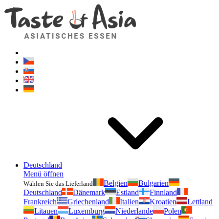
Geschmackvonasien.de
Zögern Sie nicht zu fragen. Ich bin für Sie da!
Deutschland
Menü öffnen
Belgien
Bulgarien
Wählen Sie das Lieferland
Deutschland
Dänemark
Estland
Finnland
Frankreich
Griechenland
Italien
Kroatien
Lettland
Litauen
Luxemburg
Niederlande
Polen