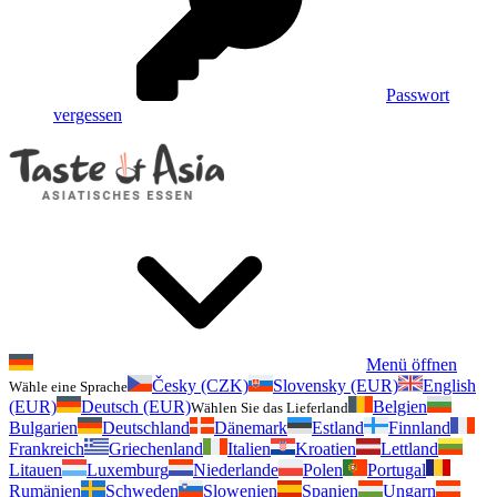
Passwort
vergessen
Menü öffnen
Česky (CZK)
Slovensky (EUR)
English
Wähle eine Sprache
(EUR)
Deutsch (EUR)
Belgien
Wählen Sie das Lieferland
Bulgarien
Deutschland
Dänemark
Estland
Finnland
Frankreich
Griechenland
Italien
Kroatien
Lettland
Litauen
Luxemburg
Niederlande
Polen
Portugal
Rumänien
Schweden
Slowenien
Spanien
Ungarn