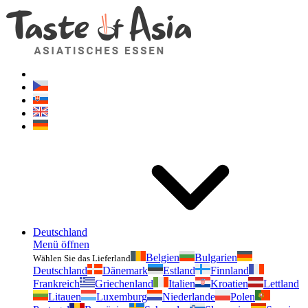
Geschmackvonasien.de
Zögern Sie nicht zu fragen. Ich bin für Sie da!
Deutschland
Menü öffnen
Belgien
Bulgarien
Wählen Sie das Lieferland
Deutschland
Dänemark
Estland
Finnland
Frankreich
Griechenland
Italien
Kroatien
Lettland
Litauen
Luxemburg
Niederlande
Polen