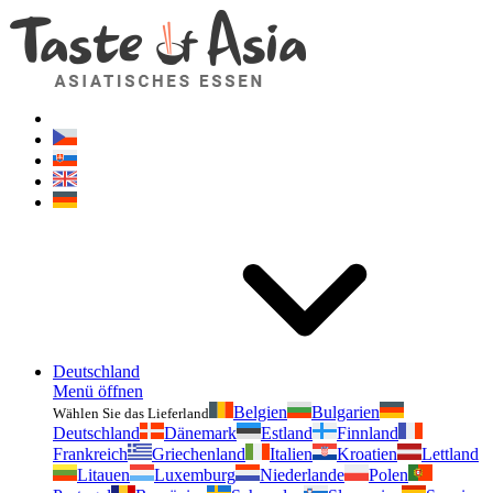
Geschmackvonasien.de
Zögern Sie nicht zu fragen. Ich bin für Sie da!
Deutschland
Menü öffnen
Belgien
Bulgarien
Wählen Sie das Lieferland
Deutschland
Dänemark
Estland
Finnland
Frankreich
Griechenland
Italien
Kroatien
Lettland
Litauen
Luxemburg
Niederlande
Polen