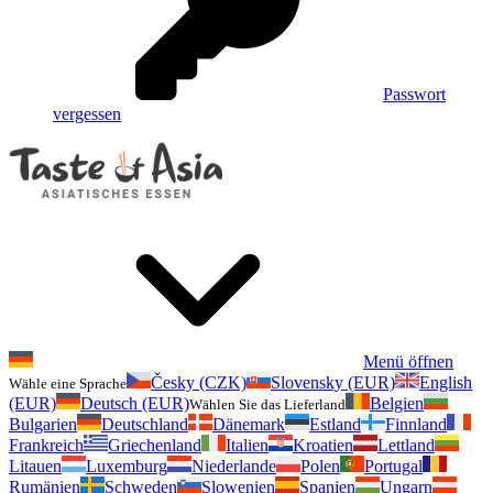
Passwort
vergessen
Menü öffnen
Česky (CZK)
Slovensky (EUR)
English
Wähle eine Sprache
(EUR)
Deutsch (EUR)
Belgien
Wählen Sie das Lieferland
Bulgarien
Deutschland
Dänemark
Estland
Finnland
Frankreich
Griechenland
Italien
Kroatien
Lettland
Litauen
Luxemburg
Niederlande
Polen
Portugal
Rumänien
Schweden
Slowenien
Spanien
Ungarn