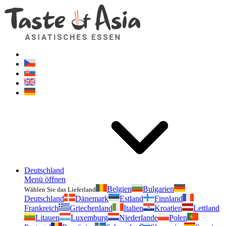
Geschmackvonasien.de
Zögern Sie nicht zu fragen. Ich bin für Sie da!
Deutschland
Menü öffnen
Belgien
Bulgarien
Wählen Sie das Lieferland
Deutschland
Dänemark
Estland
Finnland
Frankreich
Griechenland
Italien
Kroatien
Lettland
Litauen
Luxemburg
Niederlande
Polen