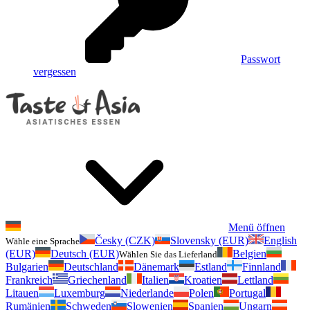
Passwort
vergessen
Menü öffnen
Česky (CZK)
Slovensky (EUR)
English
Wähle eine Sprache
(EUR)
Deutsch (EUR)
Belgien
Wählen Sie das Lieferland
Bulgarien
Deutschland
Dänemark
Estland
Finnland
Frankreich
Griechenland
Italien
Kroatien
Lettland
Litauen
Luxemburg
Niederlande
Polen
Portugal
Rumänien
Schweden
Slowenien
Spanien
Ungarn