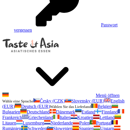
Passwort
vergessen
Menü öffnen
Česky (CZK)
Slovensky (EUR)
English
Wähle eine Sprache
(EUR)
Deutsch (EUR)
Belgien
Wählen Sie das Lieferland
Bulgarien
Deutschland
Dänemark
Estland
Finnland
Frankreich
Griechenland
Italien
Kroatien
Lettland
Litauen
Luxemburg
Niederlande
Polen
Portugal
Rumänien
Schweden
Slowenien
Spanien
Ungarn