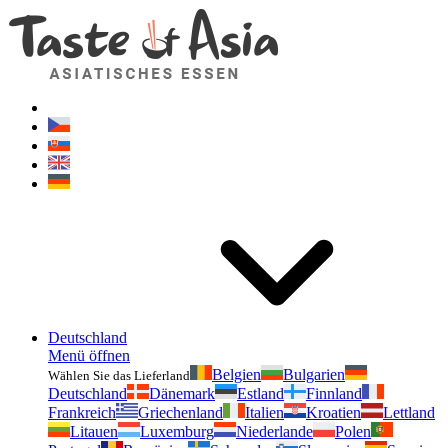
Geschmackvonasien.de
Zögern Sie nicht zu fragen. Ich bin für Sie da!
Deutschland
Menü öffnen
Belgien
Bulgarien
Wählen Sie das Lieferland
Deutschland
Dänemark
Estland
Finnland
Frankreich
Griechenland
Italien
Kroatien
Lettland
Litauen
Luxemburg
Niederlande
Polen