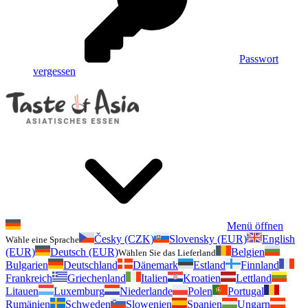
Passwort
vergessen
Menü öffnen
Česky (CZK)
Slovensky (EUR)
English
Wähle eine Sprache
(EUR)
Deutsch (EUR)
Belgien
Wählen Sie das Lieferland
Bulgarien
Deutschland
Dänemark
Estland
Finnland
Frankreich
Griechenland
Italien
Kroatien
Lettland
Litauen
Luxemburg
Niederlande
Polen
Portugal
Rumänien
Schweden
Slowenien
Spanien
Ungarn