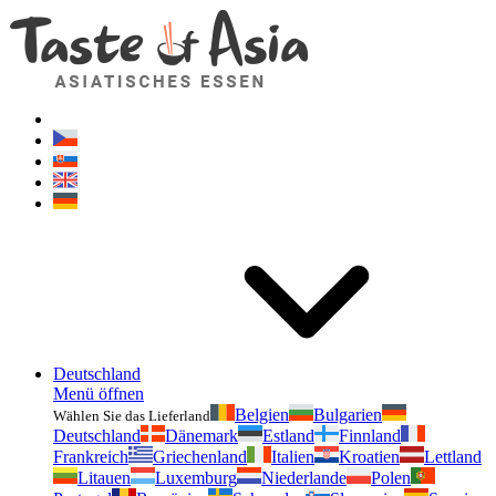
Geschmackvonasien.de
Zögern Sie nicht zu fragen. Ich bin für Sie da!
Deutschland
Menü öffnen
Belgien
Bulgarien
Wählen Sie das Lieferland
Deutschland
Dänemark
Estland
Finnland
Frankreich
Griechenland
Italien
Kroatien
Lettland
Litauen
Luxemburg
Niederlande
Polen