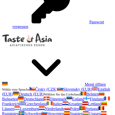
Passwort
vergessen
Menü öffnen
Česky (CZK)
Slovensky (EUR)
English
Wähle eine Sprache
(EUR)
Deutsch (EUR)
Belgien
Wählen Sie das Lieferland
Bulgarien
Deutschland
Dänemark
Estland
Finnland
Frankreich
Griechenland
Italien
Kroatien
Lettland
Litauen
Luxemburg
Niederlande
Polen
Portugal
Rumänien
Schweden
Slowenien
Spanien
Ungarn