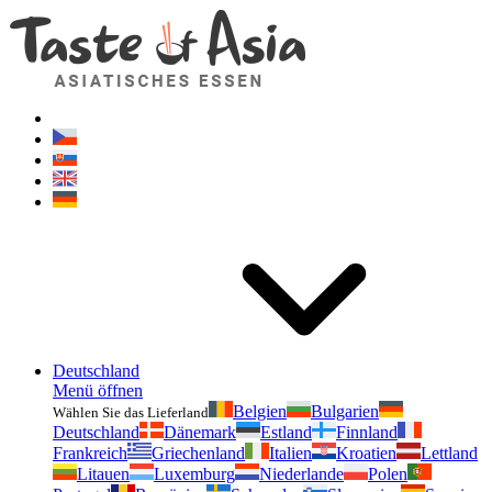
Geschmackvonasien.de
Zögern Sie nicht zu fragen. Ich bin für Sie da!
Deutschland
Menü öffnen
Belgien
Bulgarien
Wählen Sie das Lieferland
Deutschland
Dänemark
Estland
Finnland
Frankreich
Griechenland
Italien
Kroatien
Lettland
Litauen
Luxemburg
Niederlande
Polen