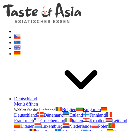
Geschmackvonasien.de
Zögern Sie nicht zu fragen. Ich bin für Sie da!
Deutschland
Menü öffnen
Belgien
Bulgarien
Wählen Sie das Lieferland
Deutschland
Dänemark
Estland
Finnland
Frankreich
Griechenland
Italien
Kroatien
Lettland
Litauen
Luxemburg
Niederlande
Polen