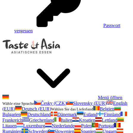
Passwort
vergessen
Menü öffnen
Česky (CZK)
Slovensky (EUR)
English
Wähle eine Sprache
(EUR)
Deutsch (EUR)
Belgien
Wählen Sie das Lieferland
Bulgarien
Deutschland
Dänemark
Estland
Finnland
Frankreich
Griechenland
Italien
Kroatien
Lettland
Litauen
Luxemburg
Niederlande
Polen
Portugal
Rumänien
Schweden
Slowenien
Spanien
Ungarn