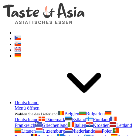
Geschmackvonasien.de
Zögern Sie nicht zu fragen. Ich bin für Sie da!
Deutschland
Menü öffnen
Belgien
Bulgarien
Wählen Sie das Lieferland
Deutschland
Dänemark
Estland
Finnland
Frankreich
Griechenland
Italien
Kroatien
Lettland
Litauen
Luxemburg
Niederlande
Polen