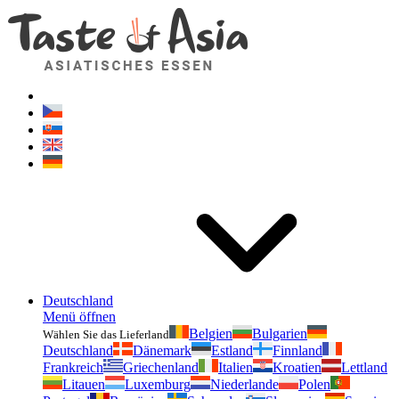
Geschmackvonasien.de
Zögern Sie nicht zu fragen. Ich bin für Sie da!
Deutschland
Menü öffnen
Belgien
Bulgarien
Wählen Sie das Lieferland
Deutschland
Dänemark
Estland
Finnland
Frankreich
Griechenland
Italien
Kroatien
Lettland
Litauen
Luxemburg
Niederlande
Polen