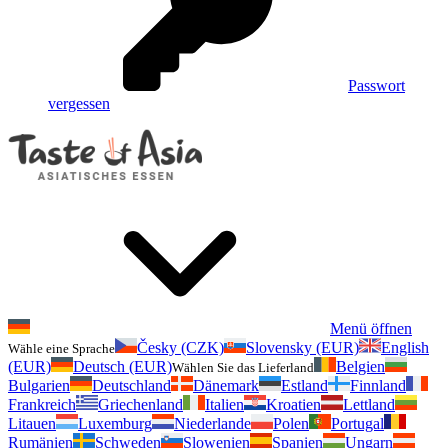
Passwort
vergessen
Menü öffnen
Česky (CZK)
Slovensky (EUR)
English
Wähle eine Sprache
(EUR)
Deutsch (EUR)
Belgien
Wählen Sie das Lieferland
Bulgarien
Deutschland
Dänemark
Estland
Finnland
Frankreich
Griechenland
Italien
Kroatien
Lettland
Litauen
Luxemburg
Niederlande
Polen
Portugal
Rumänien
Schweden
Slowenien
Spanien
Ungarn