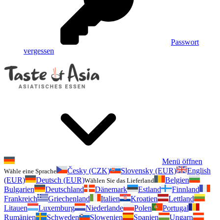
Passwort
vergessen
Menü öffnen
Česky (CZK)
Slovensky (EUR)
English
Wähle eine Sprache
(EUR)
Deutsch (EUR)
Belgien
Wählen Sie das Lieferland
Bulgarien
Deutschland
Dänemark
Estland
Finnland
Frankreich
Griechenland
Italien
Kroatien
Lettland
Litauen
Luxemburg
Niederlande
Polen
Portugal
Rumänien
Schweden
Slowenien
Spanien
Ungarn