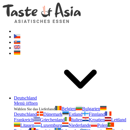
Geschmackvonasien.de
Zögern Sie nicht zu fragen. Ich bin für Sie da!
Deutschland
Menü öffnen
Belgien
Bulgarien
Wählen Sie das Lieferland
Deutschland
Dänemark
Estland
Finnland
Frankreich
Griechenland
Italien
Kroatien
Lettland
Litauen
Luxemburg
Niederlande
Polen