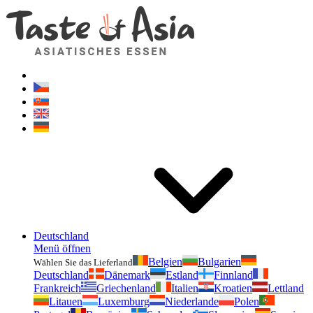
Geschmackvonasien.de
Zögern Sie nicht zu fragen. Ich bin für Sie da!
Deutschland
Menü öffnen
Belgien
Bulgarien
Wählen Sie das Lieferland
Deutschland
Dänemark
Estland
Finnland
Frankreich
Griechenland
Italien
Kroatien
Lettland
Litauen
Luxemburg
Niederlande
Polen