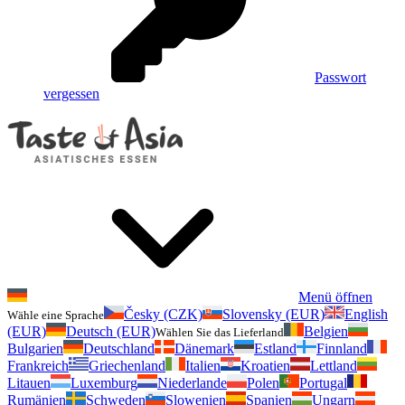
Passwort
vergessen
Menü öffnen
Česky (CZK)
Slovensky (EUR)
English
Wähle eine Sprache
(EUR)
Deutsch (EUR)
Belgien
Wählen Sie das Lieferland
Bulgarien
Deutschland
Dänemark
Estland
Finnland
Frankreich
Griechenland
Italien
Kroatien
Lettland
Litauen
Luxemburg
Niederlande
Polen
Portugal
Rumänien
Schweden
Slowenien
Spanien
Ungarn