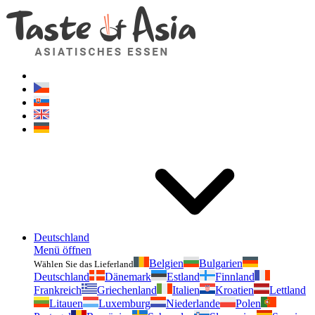
Geschmackvonasien.de
Zögern Sie nicht zu fragen. Ich bin für Sie da!
Deutschland
Menü öffnen
Belgien
Bulgarien
Wählen Sie das Lieferland
Deutschland
Dänemark
Estland
Finnland
Frankreich
Griechenland
Italien
Kroatien
Lettland
Litauen
Luxemburg
Niederlande
Polen