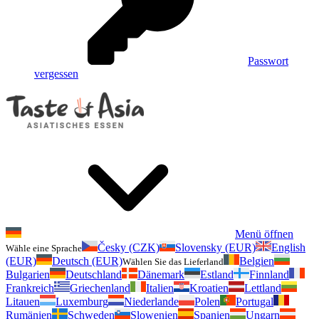
Passwort
vergessen
Menü öffnen
Česky (CZK)
Slovensky (EUR)
English
Wähle eine Sprache
(EUR)
Deutsch (EUR)
Belgien
Wählen Sie das Lieferland
Bulgarien
Deutschland
Dänemark
Estland
Finnland
Frankreich
Griechenland
Italien
Kroatien
Lettland
Litauen
Luxemburg
Niederlande
Polen
Portugal
Rumänien
Schweden
Slowenien
Spanien
Ungarn