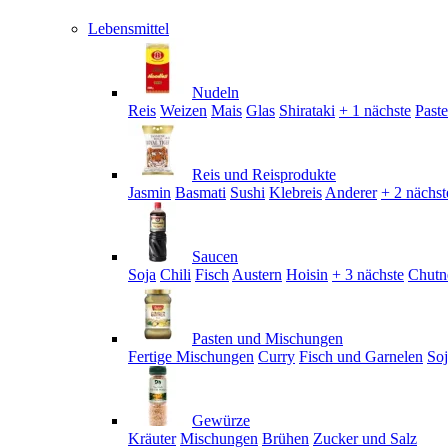
Lebensmittel
Nudeln
Reis
Weizen
Mais
Glas
Shirataki
+ 1 nächste
Past
Reis und Reisprodukte
Jasmin
Basmati
Sushi
Klebreis
Anderer
+ 2 nächst
Saucen
Soja
Chili
Fisch
Austern
Hoisin
+ 3 nächste
Chutn
Pasten und Mischungen
Fertige Mischungen
Curry
Fisch und Garnelen
So
Gewürze
Kräuter
Mischungen
Brühen
Zucker und Salz