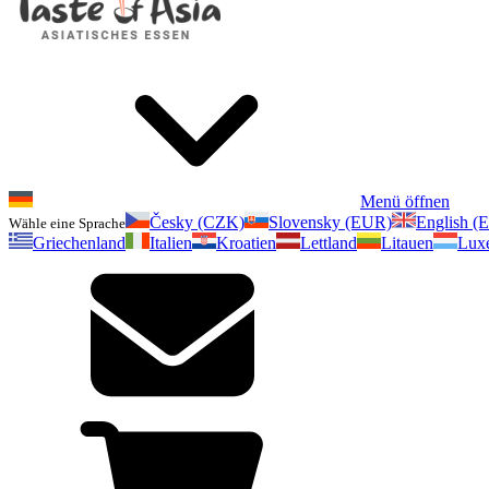
Menü öffnen
Česky (CZK)
Slovensky (EUR)
English (
Wähle eine Sprache
Griechenland
Italien
Kroatien
Lettland
Litauen
Lux