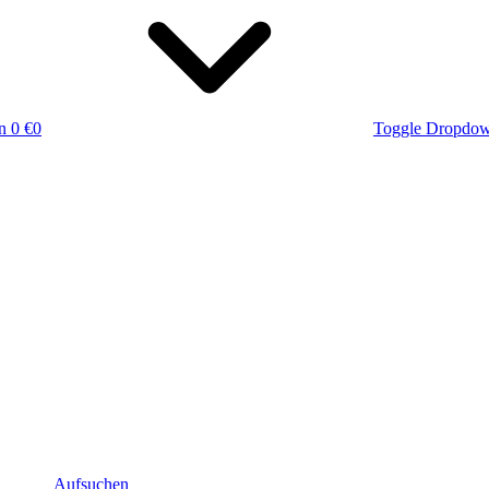
n
0 €
0
Toggle Dropdo
Aufsuchen