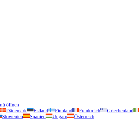
nü öffnen
Dänemark
Estland
Finnland
Frankreich
Griechenland
Slowenien
Spanien
Ungarn
Österreich