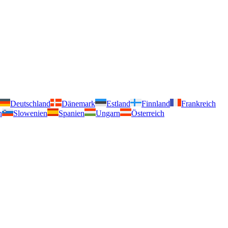
Deutschland
Dänemark
Estland
Finnland
Frankreich
n
Slowenien
Spanien
Ungarn
Österreich