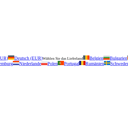
EUR)
Deutsch (EUR)
Belgien
Bulgarien
Wählen Sie das Lieferland
emburg
Niederlande
Polen
Portugal
Rumänien
Schwede