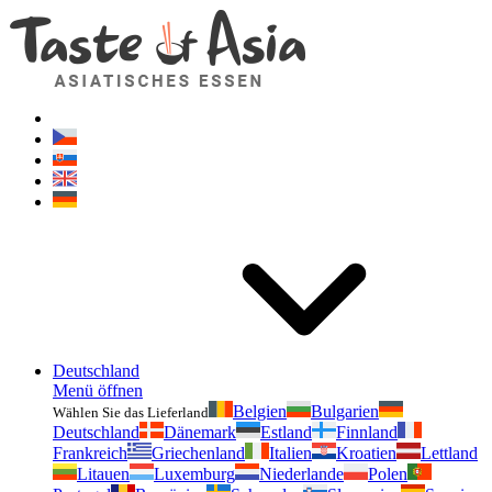
Geschmackvonasien.de
Zögern Sie nicht zu fragen. Ich bin für Sie da!
Deutschland
Menü öffnen
Belgien
Bulgarien
Wählen Sie das Lieferland
Deutschland
Dänemark
Estland
Finnland
Frankreich
Griechenland
Italien
Kroatien
Lettland
Litauen
Luxemburg
Niederlande
Polen