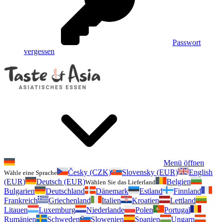
Passwort
vergessen
Menü öffnen
Česky (CZK)
Slovensky (EUR)
English
Wähle eine Sprache
(EUR)
Deutsch (EUR)
Belgien
Wählen Sie das Lieferland
Bulgarien
Deutschland
Dänemark
Estland
Finnland
Frankreich
Griechenland
Italien
Kroatien
Lettland
Litauen
Luxemburg
Niederlande
Polen
Portugal
Rumänien
Schweden
Slowenien
Spanien
Ungarn