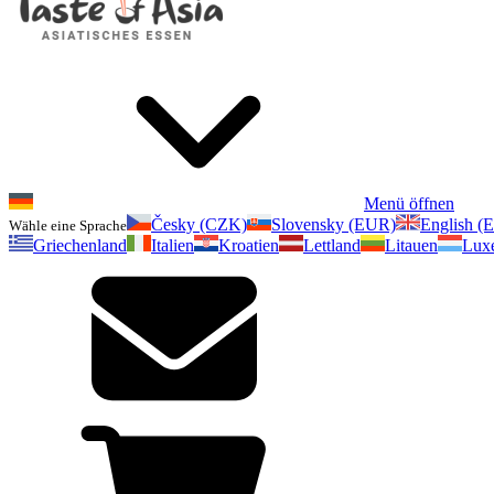
Menü öffnen
Česky (CZK)
Slovensky (EUR)
English (
Wähle eine Sprache
Griechenland
Italien
Kroatien
Lettland
Litauen
Lux