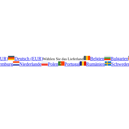
EUR)
Deutsch (EUR)
Belgien
Bulgarien
Wählen Sie das Lieferland
emburg
Niederlande
Polen
Portugal
Rumänien
Schwede