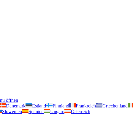
nü öffnen
Dänemark
Estland
Finnland
Frankreich
Griechenland
Slowenien
Spanien
Ungarn
Österreich