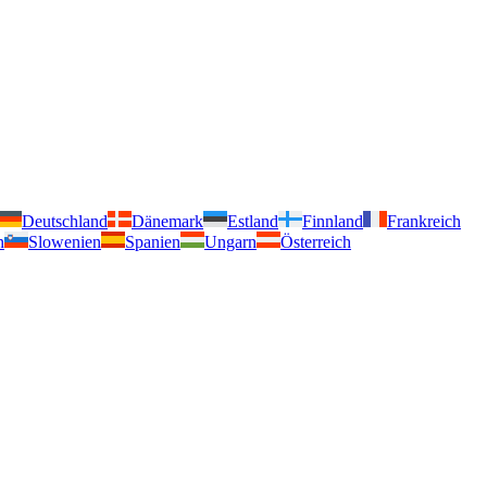
Deutschland
Dänemark
Estland
Finnland
Frankreich
n
Slowenien
Spanien
Ungarn
Österreich