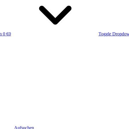
n
0 €
0
Toggle Dropdo
Aufsuchen