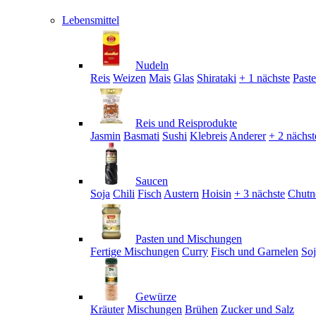
Lebensmittel
Nudeln
Reis
Weizen
Mais
Glas
Shirataki
+ 1 nächste
Past
Reis und Reisprodukte
Jasmin
Basmati
Sushi
Klebreis
Anderer
+ 2 nächst
Saucen
Soja
Chili
Fisch
Austern
Hoisin
+ 3 nächste
Chutn
Pasten und Mischungen
Fertige Mischungen
Curry
Fisch und Garnelen
So
Gewürze
Kräuter
Mischungen
Brühen
Zucker und Salz