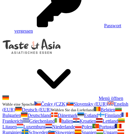
Passwort
vergessen
Menü öffnen
Česky (CZK)
Slovensky (EUR)
English
Wähle eine Sprache
(EUR)
Deutsch (EUR)
Belgien
Wählen Sie das Lieferland
Bulgarien
Deutschland
Dänemark
Estland
Finnland
Frankreich
Griechenland
Italien
Kroatien
Lettland
Litauen
Luxemburg
Niederlande
Polen
Portugal
Rumänien
Schweden
Slowenien
Spanien
Ungarn