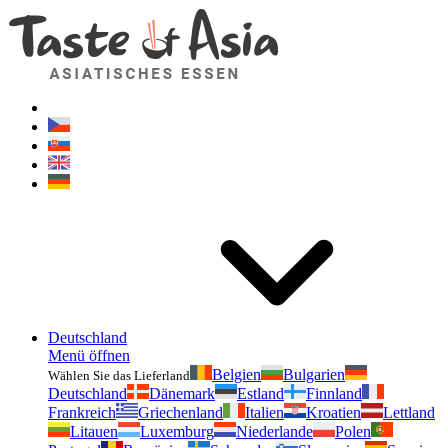
Geschmackvonasien.de
Zögern Sie nicht zu fragen. Ich bin für Sie da!
Deutschland
Menü öffnen
Belgien
Bulgarien
Wählen Sie das Lieferland
Deutschland
Dänemark
Estland
Finnland
Frankreich
Griechenland
Italien
Kroatien
Lettland
Litauen
Luxemburg
Niederlande
Polen