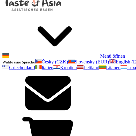
Menü öffnen
Česky (CZK)
Slovensky (EUR)
English (
Wähle eine Sprache
Griechenland
Italien
Kroatien
Lettland
Litauen
Lux