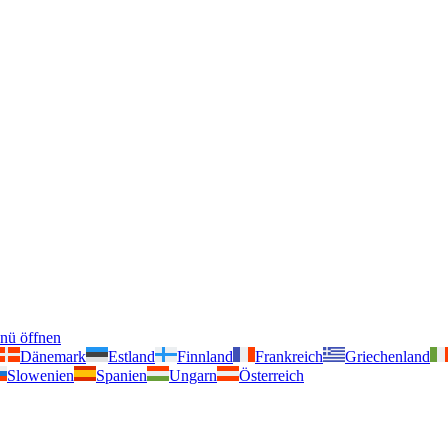
nü öffnen
Dänemark
Estland
Finnland
Frankreich
Griechenland
Slowenien
Spanien
Ungarn
Österreich