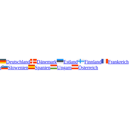
Deutschland
Dänemark
Estland
Finnland
Frankreich
n
Slowenien
Spanien
Ungarn
Österreich