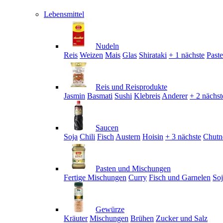
Lebensmittel
Nudeln
Reis
Weizen
Mais
Glas
Shirataki
+ 1 nächste
Past
Reis und Reisprodukte
Jasmin
Basmati
Sushi
Klebreis
Anderer
+ 2 nächst
Saucen
Soja
Chili
Fisch
Austern
Hoisin
+ 3 nächste
Chutn
Pasten und Mischungen
Fertige Mischungen
Curry
Fisch und Garnelen
So
Gewürze
Kräuter
Mischungen
Brühen
Zucker und Salz