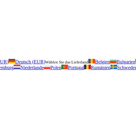
EUR)
Deutsch (EUR)
Belgien
Bulgarien
Wählen Sie das Lieferland
emburg
Niederlande
Polen
Portugal
Rumänien
Schwede