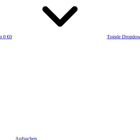
n
0 €
0
Toggle Dropdo
Aufsuchen