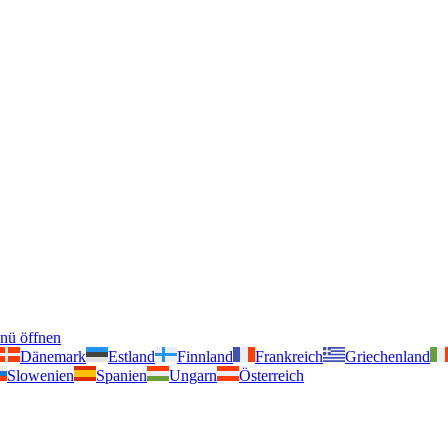
nü öffnen
Dänemark
Estland
Finnland
Frankreich
Griechenland
Slowenien
Spanien
Ungarn
Österreich