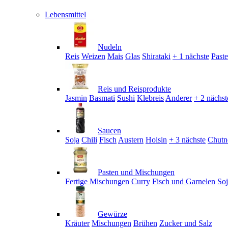
Lebensmittel
Nudeln
Reis
Weizen
Mais
Glas
Shirataki
+ 1 nächste
Past
Reis und Reisprodukte
Jasmin
Basmati
Sushi
Klebreis
Anderer
+ 2 nächst
Saucen
Soja
Chili
Fisch
Austern
Hoisin
+ 3 nächste
Chutn
Pasten und Mischungen
Fertige Mischungen
Curry
Fisch und Garnelen
So
Gewürze
Kräuter
Mischungen
Brühen
Zucker und Salz