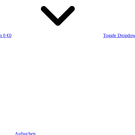
n
0 €
0
Toggle Dropdo
Aufsuchen