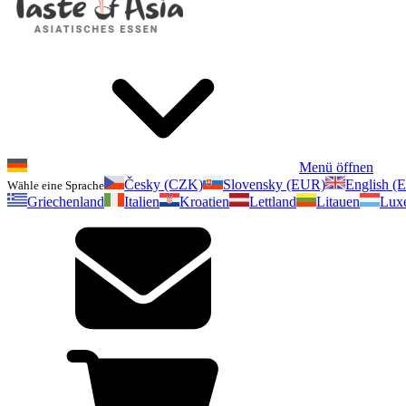
Menü öffnen
Česky (CZK)
Slovensky (EUR)
English (
Wähle eine Sprache
Griechenland
Italien
Kroatien
Lettland
Litauen
Lux