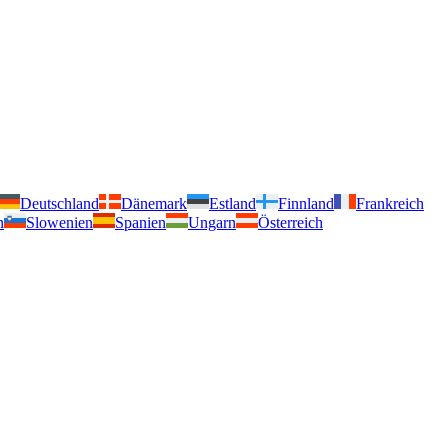
Deutschland
Dänemark
Estland
Finnland
Frankreich
n
Slowenien
Spanien
Ungarn
Österreich