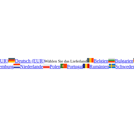
EUR)
Deutsch (EUR)
Belgien
Bulgarien
Wählen Sie das Lieferland
emburg
Niederlande
Polen
Portugal
Rumänien
Schwede