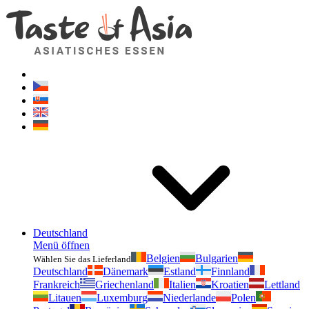
Geschmackvonasien.de
Zögern Sie nicht zu fragen. Ich bin für Sie da!
Deutschland
Menü öffnen
Belgien
Bulgarien
Wählen Sie das Lieferland
Deutschland
Dänemark
Estland
Finnland
Frankreich
Griechenland
Italien
Kroatien
Lettland
Litauen
Luxemburg
Niederlande
Polen