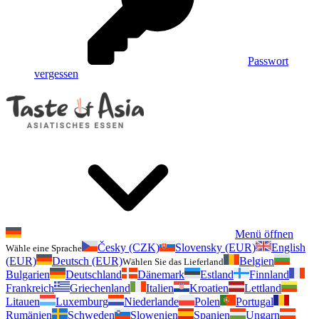
Passwort
vergessen
Menü öffnen
Česky (CZK)
Slovensky (EUR)
English
Wähle eine Sprache
(EUR)
Deutsch (EUR)
Belgien
Wählen Sie das Lieferland
Bulgarien
Deutschland
Dänemark
Estland
Finnland
Frankreich
Griechenland
Italien
Kroatien
Lettland
Litauen
Luxemburg
Niederlande
Polen
Portugal
Rumänien
Schweden
Slowenien
Spanien
Ungarn