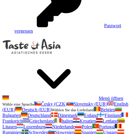
Passwort
vergessen
Menü öffnen
Česky (CZK)
Slovensky (EUR)
English
Wähle eine Sprache
(EUR)
Deutsch (EUR)
Belgien
Wählen Sie das Lieferland
Bulgarien
Deutschland
Dänemark
Estland
Finnland
Frankreich
Griechenland
Italien
Kroatien
Lettland
Litauen
Luxemburg
Niederlande
Polen
Portugal
Rumänien
Schweden
Slowenien
Spanien
Ungarn