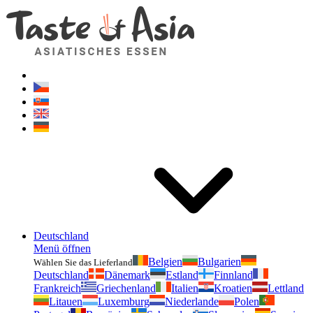
Geschmackvonasien.de
Zögern Sie nicht zu fragen. Ich bin für Sie da!
Deutschland
Menü öffnen
Belgien
Bulgarien
Wählen Sie das Lieferland
Deutschland
Dänemark
Estland
Finnland
Frankreich
Griechenland
Italien
Kroatien
Lettland
Litauen
Luxemburg
Niederlande
Polen