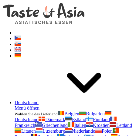
Geschmackvonasien.de
Zögern Sie nicht zu fragen. Ich bin für Sie da!
Deutschland
Menü öffnen
Belgien
Bulgarien
Wählen Sie das Lieferland
Deutschland
Dänemark
Estland
Finnland
Frankreich
Griechenland
Italien
Kroatien
Lettland
Litauen
Luxemburg
Niederlande
Polen