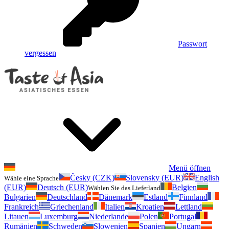
Passwort
vergessen
Menü öffnen
Česky (CZK)
Slovensky (EUR)
English
Wähle eine Sprache
(EUR)
Deutsch (EUR)
Belgien
Wählen Sie das Lieferland
Bulgarien
Deutschland
Dänemark
Estland
Finnland
Frankreich
Griechenland
Italien
Kroatien
Lettland
Litauen
Luxemburg
Niederlande
Polen
Portugal
Rumänien
Schweden
Slowenien
Spanien
Ungarn