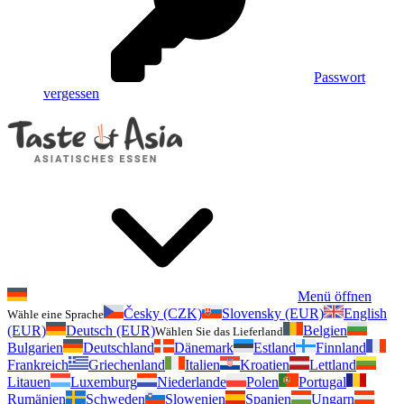
Passwort
vergessen
Menü öffnen
Česky (CZK)
Slovensky (EUR)
English
Wähle eine Sprache
(EUR)
Deutsch (EUR)
Belgien
Wählen Sie das Lieferland
Bulgarien
Deutschland
Dänemark
Estland
Finnland
Frankreich
Griechenland
Italien
Kroatien
Lettland
Litauen
Luxemburg
Niederlande
Polen
Portugal
Rumänien
Schweden
Slowenien
Spanien
Ungarn