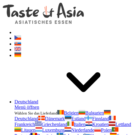
Geschmackvonasien.de
Zögern Sie nicht zu fragen. Ich bin für Sie da!
Deutschland
Menü öffnen
Belgien
Bulgarien
Wählen Sie das Lieferland
Deutschland
Dänemark
Estland
Finnland
Frankreich
Griechenland
Italien
Kroatien
Lettland
Litauen
Luxemburg
Niederlande
Polen