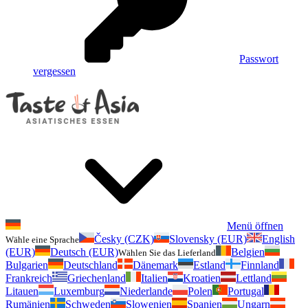
Passwort
vergessen
Menü öffnen
Česky (CZK)
Slovensky (EUR)
English
Wähle eine Sprache
(EUR)
Deutsch (EUR)
Belgien
Wählen Sie das Lieferland
Bulgarien
Deutschland
Dänemark
Estland
Finnland
Frankreich
Griechenland
Italien
Kroatien
Lettland
Litauen
Luxemburg
Niederlande
Polen
Portugal
Rumänien
Schweden
Slowenien
Spanien
Ungarn