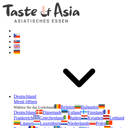
Geschmackvonasien.de
Zögern Sie nicht zu fragen. Ich bin für Sie da!
Deutschland
Menü öffnen
Belgien
Bulgarien
Wählen Sie das Lieferland
Deutschland
Dänemark
Estland
Finnland
Frankreich
Griechenland
Italien
Kroatien
Lettland
Litauen
Luxemburg
Niederlande
Polen