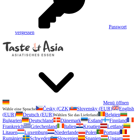
Passwort
vergessen
Menü öffnen
Česky (CZK)
Slovensky (EUR)
English
Wähle eine Sprache
(EUR)
Deutsch (EUR)
Belgien
Wählen Sie das Lieferland
Bulgarien
Deutschland
Dänemark
Estland
Finnland
Frankreich
Griechenland
Italien
Kroatien
Lettland
Litauen
Luxemburg
Niederlande
Polen
Portugal
Rumänien
Schweden
Slowenien
Spanien
Ungarn