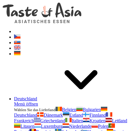
Geschmackvonasien.de
Zögern Sie nicht zu fragen. Ich bin für Sie da!
Deutschland
Menü öffnen
Belgien
Bulgarien
Wählen Sie das Lieferland
Deutschland
Dänemark
Estland
Finnland
Frankreich
Griechenland
Italien
Kroatien
Lettland
Litauen
Luxemburg
Niederlande
Polen