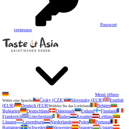
Passwort
vergessen
Menü öffnen
Česky (CZK)
Slovensky (EUR)
English
Wähle eine Sprache
(EUR)
Deutsch (EUR)
Belgien
Wählen Sie das Lieferland
Bulgarien
Deutschland
Dänemark
Estland
Finnland
Frankreich
Griechenland
Italien
Kroatien
Lettland
Litauen
Luxemburg
Niederlande
Polen
Portugal
Rumänien
Schweden
Slowenien
Spanien
Ungarn