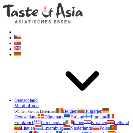
Geschmackvonasien.de
Zögern Sie nicht zu fragen. Ich bin für Sie da!
Deutschland
Menü öffnen
Belgien
Bulgarien
Wählen Sie das Lieferland
Deutschland
Dänemark
Estland
Finnland
Frankreich
Griechenland
Italien
Kroatien
Lettland
Litauen
Luxemburg
Niederlande
Polen