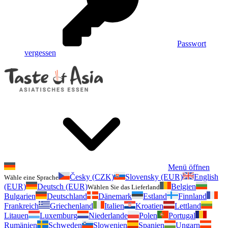
Passwort
vergessen
Menü öffnen
Česky (CZK)
Slovensky (EUR)
English
Wähle eine Sprache
(EUR)
Deutsch (EUR)
Belgien
Wählen Sie das Lieferland
Bulgarien
Deutschland
Dänemark
Estland
Finnland
Frankreich
Griechenland
Italien
Kroatien
Lettland
Litauen
Luxemburg
Niederlande
Polen
Portugal
Rumänien
Schweden
Slowenien
Spanien
Ungarn