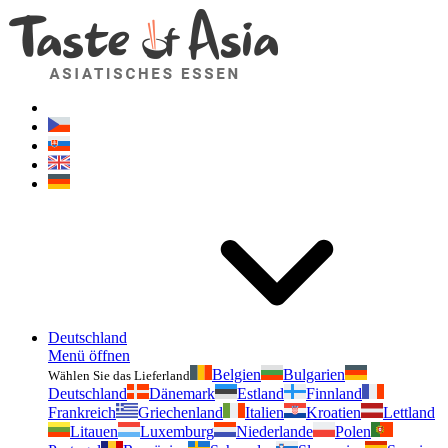
Geschmackvonasien.de
Zögern Sie nicht zu fragen. Ich bin für Sie da!
Deutschland
Menü öffnen
Belgien
Bulgarien
Wählen Sie das Lieferland
Deutschland
Dänemark
Estland
Finnland
Frankreich
Griechenland
Italien
Kroatien
Lettland
Litauen
Luxemburg
Niederlande
Polen