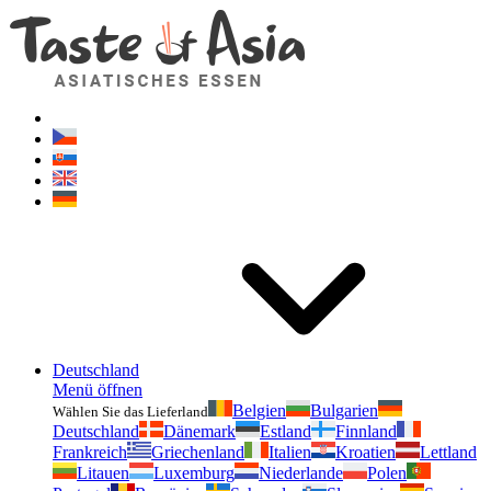
Geschmackvonasien.de
Zögern Sie nicht zu fragen. Ich bin für Sie da!
Deutschland
Menü öffnen
Belgien
Bulgarien
Wählen Sie das Lieferland
Deutschland
Dänemark
Estland
Finnland
Frankreich
Griechenland
Italien
Kroatien
Lettland
Litauen
Luxemburg
Niederlande
Polen