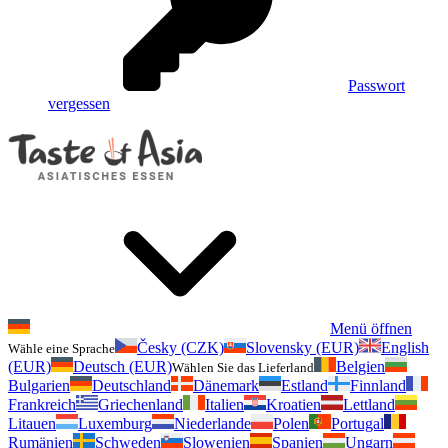
Passwort
vergessen
Menü öffnen
Česky (CZK)
Slovensky (EUR)
English
Wähle eine Sprache
(EUR)
Deutsch (EUR)
Belgien
Wählen Sie das Lieferland
Bulgarien
Deutschland
Dänemark
Estland
Finnland
Frankreich
Griechenland
Italien
Kroatien
Lettland
Litauen
Luxemburg
Niederlande
Polen
Portugal
Rumänien
Schweden
Slowenien
Spanien
Ungarn