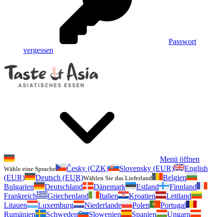
Passwort
vergessen
Menü öffnen
Česky (CZK)
Slovensky (EUR)
English
Wähle eine Sprache
(EUR)
Deutsch (EUR)
Belgien
Wählen Sie das Lieferland
Bulgarien
Deutschland
Dänemark
Estland
Finnland
Frankreich
Griechenland
Italien
Kroatien
Lettland
Litauen
Luxemburg
Niederlande
Polen
Portugal
Rumänien
Schweden
Slowenien
Spanien
Ungarn