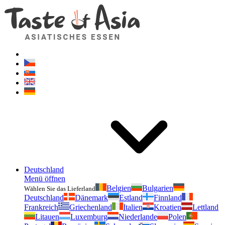
Geschmackvonasien.de
Zögern Sie nicht zu fragen. Ich bin für Sie da!
Deutschland
Menü öffnen
Belgien
Bulgarien
Wählen Sie das Lieferland
Deutschland
Dänemark
Estland
Finnland
Frankreich
Griechenland
Italien
Kroatien
Lettland
Litauen
Luxemburg
Niederlande
Polen