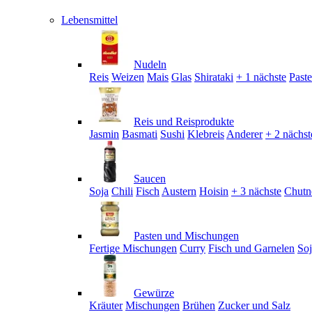
Lebensmittel
Nudeln
Reis
Weizen
Mais
Glas
Shirataki
+ 1 nächste
Past
Reis und Reisprodukte
Jasmin
Basmati
Sushi
Klebreis
Anderer
+ 2 nächst
Saucen
Soja
Chili
Fisch
Austern
Hoisin
+ 3 nächste
Chutn
Pasten und Mischungen
Fertige Mischungen
Curry
Fisch und Garnelen
So
Gewürze
Kräuter
Mischungen
Brühen
Zucker und Salz