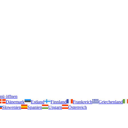
nü öffnen
Dänemark
Estland
Finnland
Frankreich
Griechenland
Slowenien
Spanien
Ungarn
Österreich