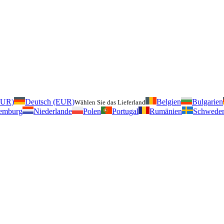
EUR)
Deutsch (EUR)
Belgien
Bulgarien
Wählen Sie das Lieferland
emburg
Niederlande
Polen
Portugal
Rumänien
Schwede