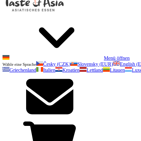
Menü öffnen
Česky (CZK)
Slovensky (EUR)
English (
Wähle eine Sprache
Griechenland
Italien
Kroatien
Lettland
Litauen
Lux