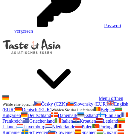
Passwort
vergessen
Menü öffnen
Česky (CZK)
Slovensky (EUR)
English
Wähle eine Sprache
(EUR)
Deutsch (EUR)
Belgien
Wählen Sie das Lieferland
Bulgarien
Deutschland
Dänemark
Estland
Finnland
Frankreich
Griechenland
Italien
Kroatien
Lettland
Litauen
Luxemburg
Niederlande
Polen
Portugal
Rumänien
Schweden
Slowenien
Spanien
Ungarn