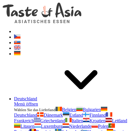
Geschmackvonasien.de
Zögern Sie nicht zu fragen. Ich bin für Sie da!
Deutschland
Menü öffnen
Belgien
Bulgarien
Wählen Sie das Lieferland
Deutschland
Dänemark
Estland
Finnland
Frankreich
Griechenland
Italien
Kroatien
Lettland
Litauen
Luxemburg
Niederlande
Polen