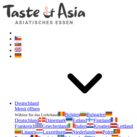
Geschmackvonasien.de
Zögern Sie nicht zu fragen. Ich bin für Sie da!
Deutschland
Menü öffnen
Belgien
Bulgarien
Wählen Sie das Lieferland
Deutschland
Dänemark
Estland
Finnland
Frankreich
Griechenland
Italien
Kroatien
Lettland
Litauen
Luxemburg
Niederlande
Polen