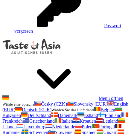
Passwort
vergessen
Menü öffnen
Česky (CZK)
Slovensky (EUR)
English
Wähle eine Sprache
(EUR)
Deutsch (EUR)
Belgien
Wählen Sie das Lieferland
Bulgarien
Deutschland
Dänemark
Estland
Finnland
Frankreich
Griechenland
Italien
Kroatien
Lettland
Litauen
Luxemburg
Niederlande
Polen
Portugal
Rumänien
Schweden
Slowenien
Spanien
Ungarn