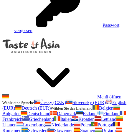
Passwort
vergessen
Menü öffnen
Česky (CZK)
Slovensky (EUR)
English
Wähle eine Sprache
(EUR)
Deutsch (EUR)
Belgien
Wählen Sie das Lieferland
Bulgarien
Deutschland
Dänemark
Estland
Finnland
Frankreich
Griechenland
Italien
Kroatien
Lettland
Litauen
Luxemburg
Niederlande
Polen
Portugal
Rumänien
Schweden
Slowenien
Spanien
Ungarn