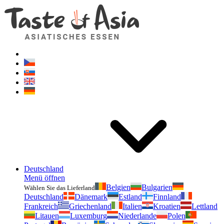
Geschmackvonasien.de
Zögern Sie nicht zu fragen. Ich bin für Sie da!
Deutschland
Menü öffnen
Belgien
Bulgarien
Wählen Sie das Lieferland
Deutschland
Dänemark
Estland
Finnland
Frankreich
Griechenland
Italien
Kroatien
Lettland
Litauen
Luxemburg
Niederlande
Polen