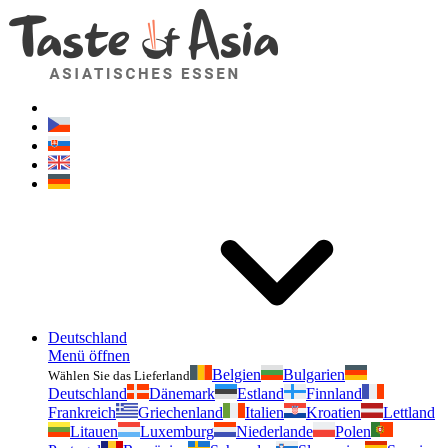
Geschmackvonasien.de
Zögern Sie nicht zu fragen. Ich bin für Sie da!
Deutschland
Menü öffnen
Belgien
Bulgarien
Wählen Sie das Lieferland
Deutschland
Dänemark
Estland
Finnland
Frankreich
Griechenland
Italien
Kroatien
Lettland
Litauen
Luxemburg
Niederlande
Polen