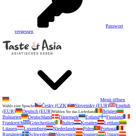
Passwort
vergessen
Menü öffnen
Česky (CZK)
Slovensky (EUR)
English
Wähle eine Sprache
(EUR)
Deutsch (EUR)
Belgien
Wählen Sie das Lieferland
Bulgarien
Deutschland
Dänemark
Estland
Finnland
Frankreich
Griechenland
Italien
Kroatien
Lettland
Litauen
Luxemburg
Niederlande
Polen
Portugal
Rumänien
Schweden
Slowenien
Spanien
Ungarn