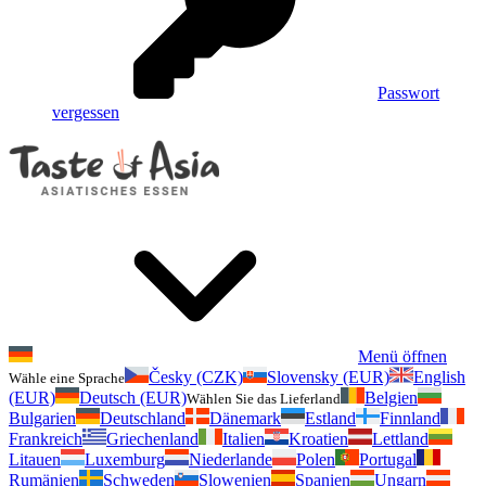
Passwort
vergessen
Menü öffnen
Česky (CZK)
Slovensky (EUR)
English
Wähle eine Sprache
(EUR)
Deutsch (EUR)
Belgien
Wählen Sie das Lieferland
Bulgarien
Deutschland
Dänemark
Estland
Finnland
Frankreich
Griechenland
Italien
Kroatien
Lettland
Litauen
Luxemburg
Niederlande
Polen
Portugal
Rumänien
Schweden
Slowenien
Spanien
Ungarn