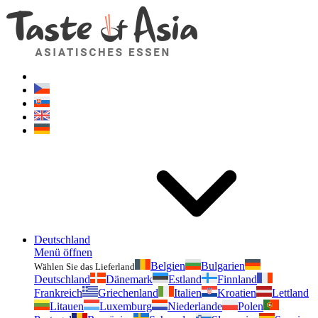
Geschmackvonasien.de
Zögern Sie nicht zu fragen. Ich bin für Sie da!
Deutschland
Menü öffnen
Belgien
Bulgarien
Wählen Sie das Lieferland
Deutschland
Dänemark
Estland
Finnland
Frankreich
Griechenland
Italien
Kroatien
Lettland
Litauen
Luxemburg
Niederlande
Polen