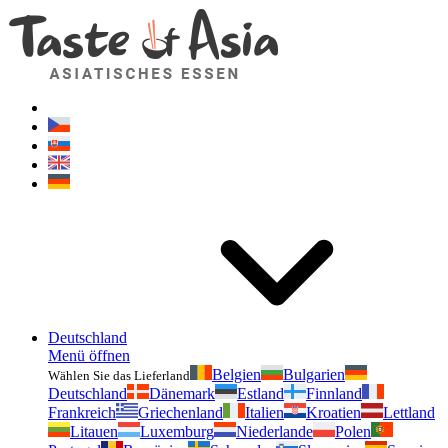
Geschmackvonasien.de
Zögern Sie nicht zu fragen. Ich bin für Sie da!
Deutschland
Menü öffnen
Belgien
Bulgarien
Wählen Sie das Lieferland
Deutschland
Dänemark
Estland
Finnland
Frankreich
Griechenland
Italien
Kroatien
Lettland
Litauen
Luxemburg
Niederlande
Polen