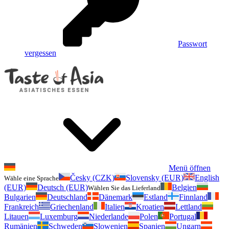
Passwort
vergessen
Menü öffnen
Česky (CZK)
Slovensky (EUR)
English
Wähle eine Sprache
(EUR)
Deutsch (EUR)
Belgien
Wählen Sie das Lieferland
Bulgarien
Deutschland
Dänemark
Estland
Finnland
Frankreich
Griechenland
Italien
Kroatien
Lettland
Litauen
Luxemburg
Niederlande
Polen
Portugal
Rumänien
Schweden
Slowenien
Spanien
Ungarn