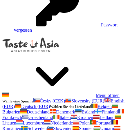
Passwort
vergessen
Menü öffnen
Česky (CZK)
Slovensky (EUR)
English
Wähle eine Sprache
(EUR)
Deutsch (EUR)
Belgien
Wählen Sie das Lieferland
Bulgarien
Deutschland
Dänemark
Estland
Finnland
Frankreich
Griechenland
Italien
Kroatien
Lettland
Litauen
Luxemburg
Niederlande
Polen
Portugal
Rumänien
Schweden
Slowenien
Spanien
Ungarn