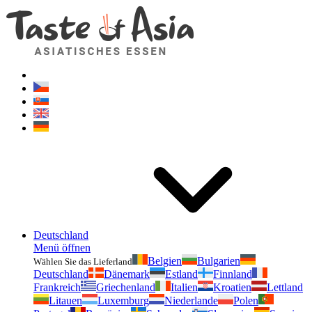
Geschmackvonasien.de
Zögern Sie nicht zu fragen. Ich bin für Sie da!
Deutschland
Menü öffnen
Belgien
Bulgarien
Wählen Sie das Lieferland
Deutschland
Dänemark
Estland
Finnland
Frankreich
Griechenland
Italien
Kroatien
Lettland
Litauen
Luxemburg
Niederlande
Polen