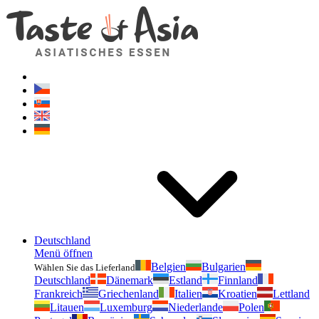
Geschmackvonasien.de
Zögern Sie nicht zu fragen. Ich bin für Sie da!
Deutschland
Menü öffnen
Belgien
Bulgarien
Wählen Sie das Lieferland
Deutschland
Dänemark
Estland
Finnland
Frankreich
Griechenland
Italien
Kroatien
Lettland
Litauen
Luxemburg
Niederlande
Polen