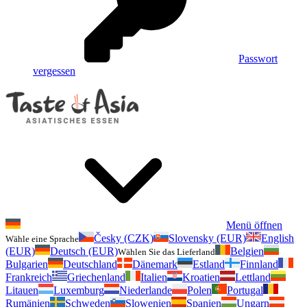
Passwort
vergessen
Menü öffnen
Česky (CZK)
Slovensky (EUR)
English
Wähle eine Sprache
(EUR)
Deutsch (EUR)
Belgien
Wählen Sie das Lieferland
Bulgarien
Deutschland
Dänemark
Estland
Finnland
Frankreich
Griechenland
Italien
Kroatien
Lettland
Litauen
Luxemburg
Niederlande
Polen
Portugal
Rumänien
Schweden
Slowenien
Spanien
Ungarn