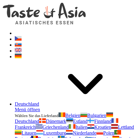
Geschmackvonasien.de
Zögern Sie nicht zu fragen. Ich bin für Sie da!
Deutschland
Menü öffnen
Belgien
Bulgarien
Wählen Sie das Lieferland
Deutschland
Dänemark
Estland
Finnland
Frankreich
Griechenland
Italien
Kroatien
Lettland
Litauen
Luxemburg
Niederlande
Polen