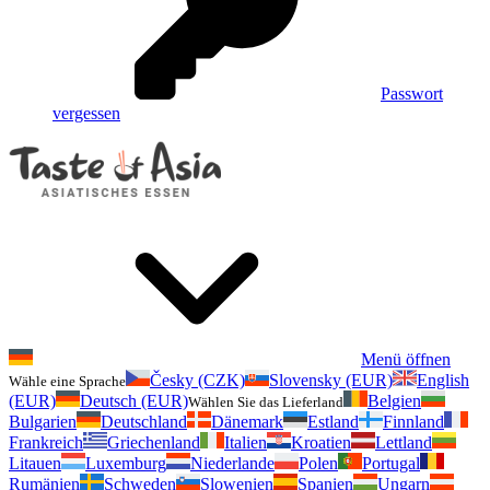
Passwort
vergessen
Menü öffnen
Česky (CZK)
Slovensky (EUR)
English
Wähle eine Sprache
(EUR)
Deutsch (EUR)
Belgien
Wählen Sie das Lieferland
Bulgarien
Deutschland
Dänemark
Estland
Finnland
Frankreich
Griechenland
Italien
Kroatien
Lettland
Litauen
Luxemburg
Niederlande
Polen
Portugal
Rumänien
Schweden
Slowenien
Spanien
Ungarn