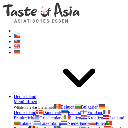
Geschmackvonasien.de
Zögern Sie nicht zu fragen. Ich bin für Sie da!
Deutschland
Menü öffnen
Belgien
Bulgarien
Wählen Sie das Lieferland
Deutschland
Dänemark
Estland
Finnland
Frankreich
Griechenland
Italien
Kroatien
Lettland
Litauen
Luxemburg
Niederlande
Polen