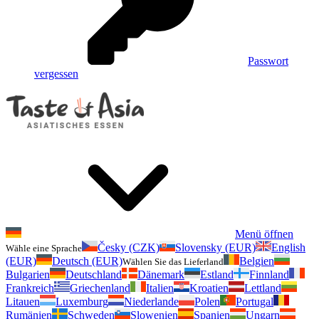
Passwort
vergessen
Menü öffnen
Česky (CZK)
Slovensky (EUR)
English
Wähle eine Sprache
(EUR)
Deutsch (EUR)
Belgien
Wählen Sie das Lieferland
Bulgarien
Deutschland
Dänemark
Estland
Finnland
Frankreich
Griechenland
Italien
Kroatien
Lettland
Litauen
Luxemburg
Niederlande
Polen
Portugal
Rumänien
Schweden
Slowenien
Spanien
Ungarn