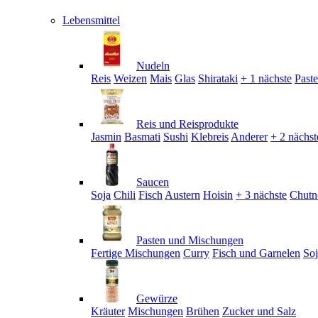
Lebensmittel
Nudeln
Reis
Weizen
Mais
Glas
Shirataki
+ 1 nächste
Past
Reis und Reisprodukte
Jasmin
Basmati
Sushi
Klebreis
Anderer
+ 2 nächst
Saucen
Soja
Chili
Fisch
Austern
Hoisin
+ 3 nächste
Chutn
Pasten und Mischungen
Fertige Mischungen
Curry
Fisch und Garnelen
So
Gewürze
Kräuter
Mischungen
Brühen
Zucker und Salz