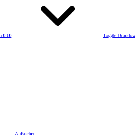
n
0 €
0
Toggle Dropdo
Aufsuchen