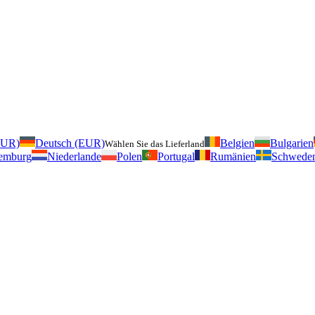
EUR)
Deutsch (EUR)
Belgien
Bulgarien
Wählen Sie das Lieferland
emburg
Niederlande
Polen
Portugal
Rumänien
Schwede