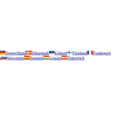
Deutschland
Dänemark
Estland
Finnland
Frankreich
n
Slowenien
Spanien
Ungarn
Österreich