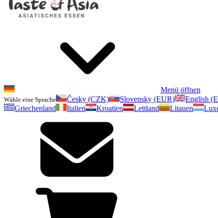
Menü öffnen
Česky (CZK)
Slovensky (EUR)
English (
Wähle eine Sprache
Griechenland
Italien
Kroatien
Lettland
Litauen
Lux