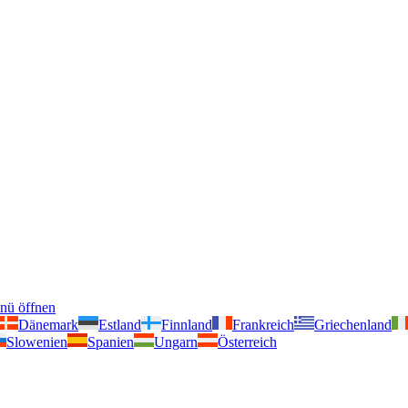
nü öffnen
Dänemark
Estland
Finnland
Frankreich
Griechenland
Slowenien
Spanien
Ungarn
Österreich