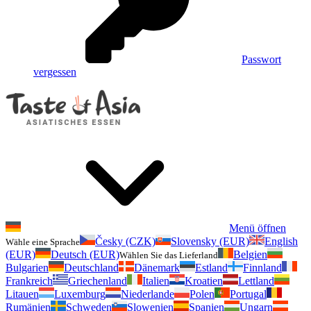
Passwort
vergessen
Menü öffnen
Česky (CZK)
Slovensky (EUR)
English
Wähle eine Sprache
(EUR)
Deutsch (EUR)
Belgien
Wählen Sie das Lieferland
Bulgarien
Deutschland
Dänemark
Estland
Finnland
Frankreich
Griechenland
Italien
Kroatien
Lettland
Litauen
Luxemburg
Niederlande
Polen
Portugal
Rumänien
Schweden
Slowenien
Spanien
Ungarn