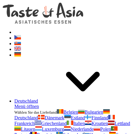
Geschmackvonasien.de
Zögern Sie nicht zu fragen. Ich bin für Sie da!
Deutschland
Menü öffnen
Belgien
Bulgarien
Wählen Sie das Lieferland
Deutschland
Dänemark
Estland
Finnland
Frankreich
Griechenland
Italien
Kroatien
Lettland
Litauen
Luxemburg
Niederlande
Polen