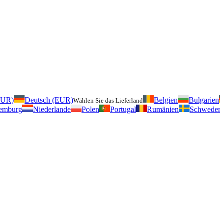
EUR)
Deutsch (EUR)
Belgien
Bulgarien
Wählen Sie das Lieferland
emburg
Niederlande
Polen
Portugal
Rumänien
Schwede