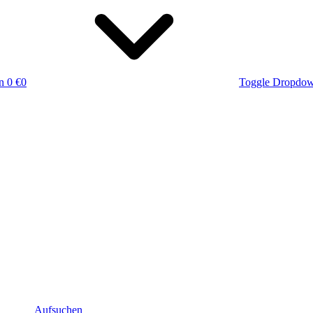
n
0 €
0
Toggle Dropdo
Aufsuchen