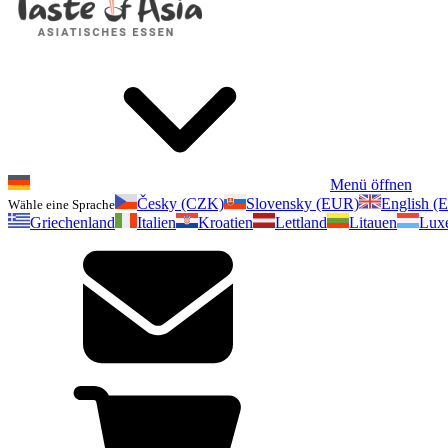
Menü öffnen
Česky (CZK)
Slovensky (EUR)
English (
Wähle eine Sprache
Griechenland
Italien
Kroatien
Lettland
Litauen
Lux