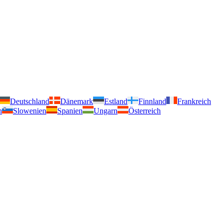
Deutschland
Dänemark
Estland
Finnland
Frankreich
n
Slowenien
Spanien
Ungarn
Österreich