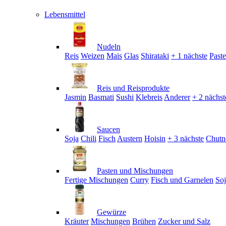
Lebensmittel
Nudeln
Reis
Weizen
Mais
Glas
Shirataki
+ 1 nächste
Past
Reis und Reisprodukte
Jasmin
Basmati
Sushi
Klebreis
Anderer
+ 2 nächst
Saucen
Soja
Chili
Fisch
Austern
Hoisin
+ 3 nächste
Chutn
Pasten und Mischungen
Fertige Mischungen
Curry
Fisch und Garnelen
So
Gewürze
Kräuter
Mischungen
Brühen
Zucker und Salz