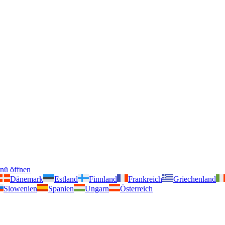
nü öffnen
Dänemark
Estland
Finnland
Frankreich
Griechenland
Slowenien
Spanien
Ungarn
Österreich