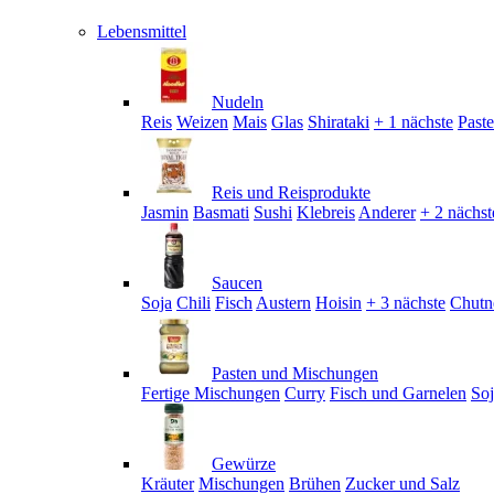
Lebensmittel
Nudeln
Reis
Weizen
Mais
Glas
Shirataki
+ 1 nächste
Past
Reis und Reisprodukte
Jasmin
Basmati
Sushi
Klebreis
Anderer
+ 2 nächst
Saucen
Soja
Chili
Fisch
Austern
Hoisin
+ 3 nächste
Chutn
Pasten und Mischungen
Fertige Mischungen
Curry
Fisch und Garnelen
So
Gewürze
Kräuter
Mischungen
Brühen
Zucker und Salz