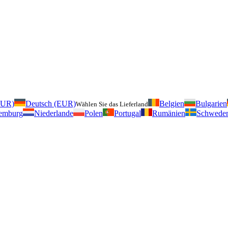
EUR)
Deutsch (EUR)
Belgien
Bulgarien
Wählen Sie das Lieferland
emburg
Niederlande
Polen
Portugal
Rumänien
Schwede