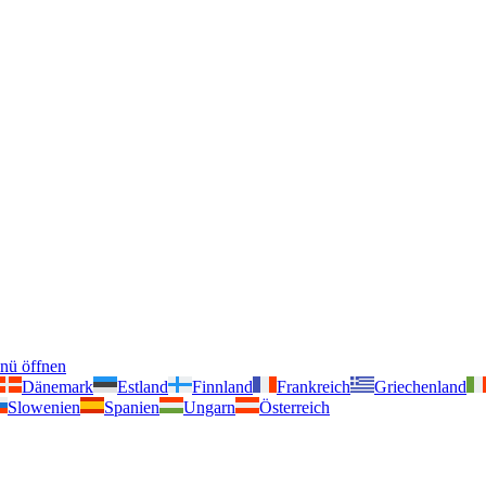
nü öffnen
Dänemark
Estland
Finnland
Frankreich
Griechenland
Slowenien
Spanien
Ungarn
Österreich