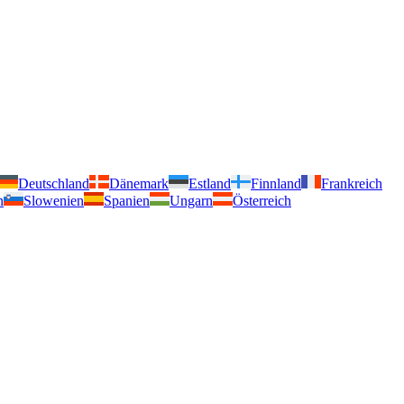
Deutschland
Dänemark
Estland
Finnland
Frankreich
n
Slowenien
Spanien
Ungarn
Österreich