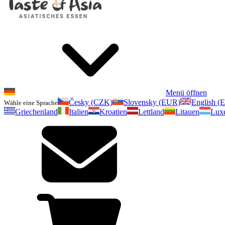
Menü öffnen
Česky (CZK)
Slovensky (EUR)
English (
Wähle eine Sprache
Griechenland
Italien
Kroatien
Lettland
Litauen
Lux