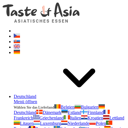
Geschmackvonasien.de
Zögern Sie nicht zu fragen. Ich bin für Sie da!
Deutschland
Menü öffnen
Belgien
Bulgarien
Wählen Sie das Lieferland
Deutschland
Dänemark
Estland
Finnland
Frankreich
Griechenland
Italien
Kroatien
Lettland
Litauen
Luxemburg
Niederlande
Polen