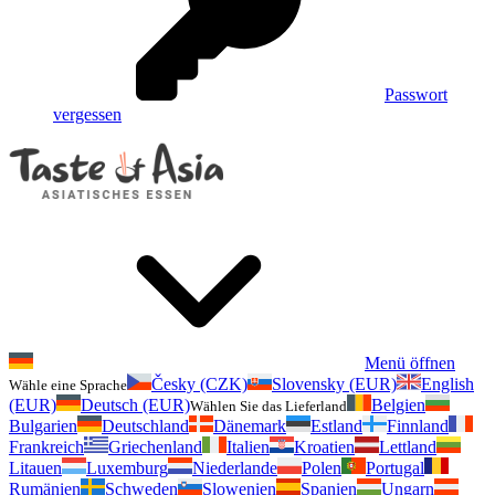
Passwort
vergessen
Menü öffnen
Česky (CZK)
Slovensky (EUR)
English
Wähle eine Sprache
(EUR)
Deutsch (EUR)
Belgien
Wählen Sie das Lieferland
Bulgarien
Deutschland
Dänemark
Estland
Finnland
Frankreich
Griechenland
Italien
Kroatien
Lettland
Litauen
Luxemburg
Niederlande
Polen
Portugal
Rumänien
Schweden
Slowenien
Spanien
Ungarn