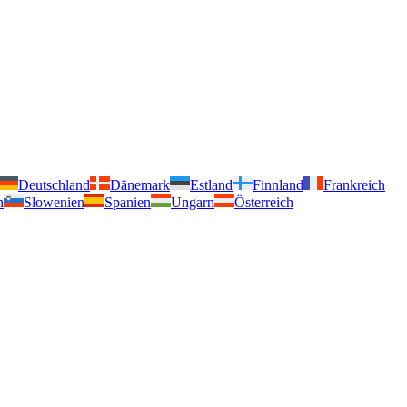
Deutschland
Dänemark
Estland
Finnland
Frankreich
n
Slowenien
Spanien
Ungarn
Österreich