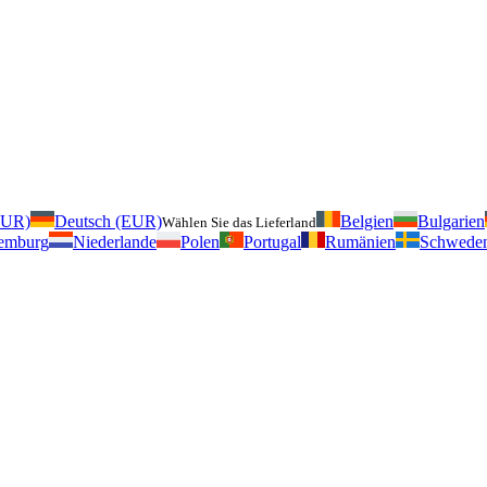
EUR)
Deutsch (EUR)
Belgien
Bulgarien
Wählen Sie das Lieferland
emburg
Niederlande
Polen
Portugal
Rumänien
Schwede