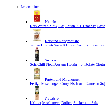
Lebensmittel
Nudeln
Reis
Weizen
Mais
Glas
Shirataki
+ 1 nächste
Past
Reis und Reisprodukte
Jasmin
Basmati
Sushi
Klebreis
Anderer
+ 2 nächst
Saucen
Soja
Chili
Fisch
Austern
Hoisin
+ 3 nächste
Chutn
Pasten und Mischungen
Fertige Mischungen
Curry
Fisch und Garnelen
So
Gewürze
Kräuter
Mischungen
Brühen
Zucker und Salz