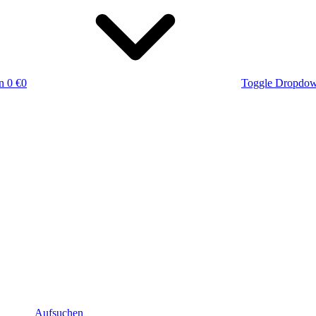
n
0 €
0
Toggle Dropdo
Aufsuchen