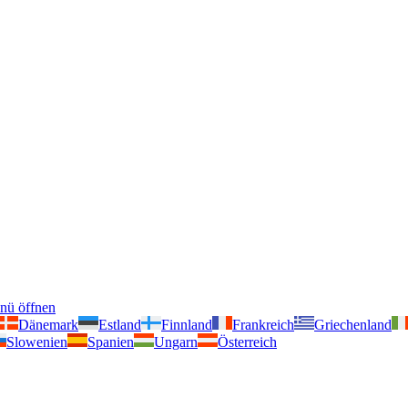
nü öffnen
Dänemark
Estland
Finnland
Frankreich
Griechenland
Slowenien
Spanien
Ungarn
Österreich