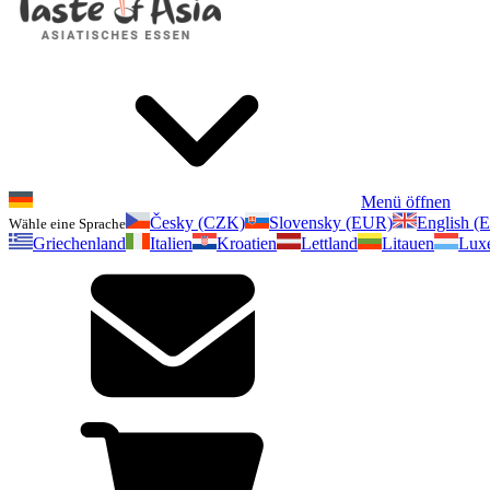
Menü öffnen
Česky (CZK)
Slovensky (EUR)
English (
Wähle eine Sprache
Griechenland
Italien
Kroatien
Lettland
Litauen
Lux