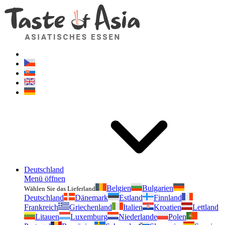
Geschmackvonasien.de
Zögern Sie nicht zu fragen. Ich bin für Sie da!
Deutschland
Menü öffnen
Belgien
Bulgarien
Wählen Sie das Lieferland
Deutschland
Dänemark
Estland
Finnland
Frankreich
Griechenland
Italien
Kroatien
Lettland
Litauen
Luxemburg
Niederlande
Polen