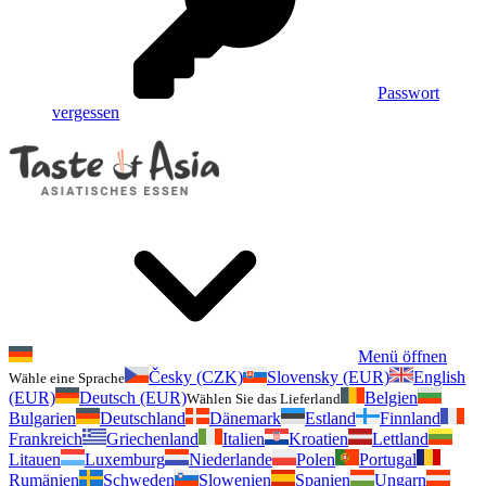
Passwort
vergessen
Menü öffnen
Česky (CZK)
Slovensky (EUR)
English
Wähle eine Sprache
(EUR)
Deutsch (EUR)
Belgien
Wählen Sie das Lieferland
Bulgarien
Deutschland
Dänemark
Estland
Finnland
Frankreich
Griechenland
Italien
Kroatien
Lettland
Litauen
Luxemburg
Niederlande
Polen
Portugal
Rumänien
Schweden
Slowenien
Spanien
Ungarn