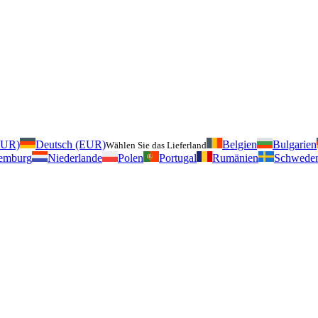
EUR)
Deutsch (EUR)
Belgien
Bulgarien
Wählen Sie das Lieferland
emburg
Niederlande
Polen
Portugal
Rumänien
Schwede