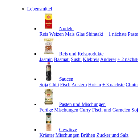
Lebensmittel
Nudeln
Reis
Weizen
Mais
Glas
Shirataki
+ 1 nächste
Past
Reis und Reisprodukte
Jasmin
Basmati
Sushi
Klebreis
Anderer
+ 2 nächst
Saucen
Soja
Chili
Fisch
Austern
Hoisin
+ 3 nächste
Chutn
Pasten und Mischungen
Fertige Mischungen
Curry
Fisch und Garnelen
So
Gewürze
Kräuter
Mischungen
Brühen
Zucker und Salz