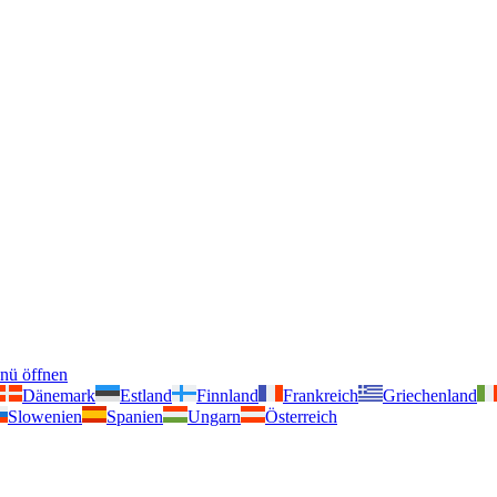
nü öffnen
Dänemark
Estland
Finnland
Frankreich
Griechenland
Slowenien
Spanien
Ungarn
Österreich