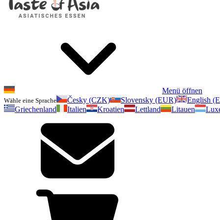
Menü öffnen
Česky (CZK)
Slovensky (EUR)
English (
Wähle eine Sprache
Griechenland
Italien
Kroatien
Lettland
Litauen
Lux