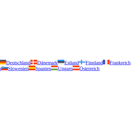
Deutschland
Dänemark
Estland
Finnland
Frankreich
n
Slowenien
Spanien
Ungarn
Österreich