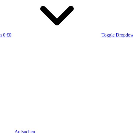
n
0 €
0
Toggle Dropdo
Aufsuchen